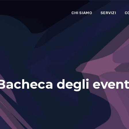
CHI SIAMO
SERVIZI
C
Bacheca degli event